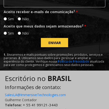
1
Aceito receber e-mails de comunicação
*
Sim
Não
2
Aceito que meus dados sejam armazenados
*
Sim
Não
ENVIAR
1.
Enviaremos e-mails pontuais sobre promoções, produtos, serviços e
parcerias.
2.
Utilizamos seus dados para gerenciar e ampliar a
experiência do cliente. Verifique nossa
Política de Privacidade
atualizada
para ver como protegemos e gerenciamos seus dados pessoais.
Escritório no
BRASIL
Informações de contato:
SalesLA@ImmersiveTechnologies.com
Guilherme Contador
+ 55 41 99121-3443
Telefone: