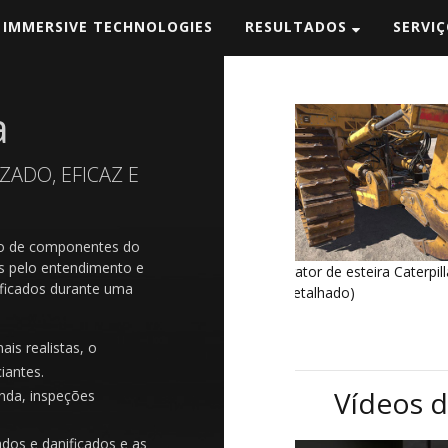
 IMMERSIVE TECHNOLOGIES
RESULTADOS
SERVI
a
ADO, EFICAZ E
ção de componentes do
os pelo entendimento e
Trator de esteira Caterpillar D11T
Caminhão de transpor
ificados durante uma
(detalhado)
HD785-7
is realistas, o
ciantes.
Vídeos d
inda, inspeções
dos e danificados e as