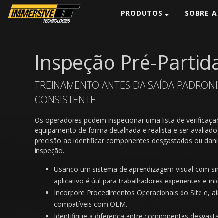
PRODUTOS
SOBRE A
Inspeção Pré-Partid
TREINAMENTO ANTES DA SAÍDA PADRONIZ
CONSISTENTE.
Os operadores podem inspecionar uma lista de verifica
equipamento de forma detalhada e realista e ser avaliad
ansporte Caterpillar
Caminhão de transporte Caterpillar
precisão ao identificar componentes desgastados ou dan
do)
789D (detalhado)
inspeção.
Usando um sistema de aprendizagem visual com sina
aplicativo é útil para trabalhadores experientes e ini
Incorpore Procedimentos Operacionais do Site e, a
compatíveis com OEM.
Identifique a diferença entre componentes desgasta