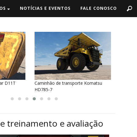
ÇOS
NOTÍCIAS E EVENTOS
FALE CONOSCO
te Komatsu
Escavadeira Hitachi EX2500-6
Camin
(detalhada)
830E-
e treinamento e avaliação